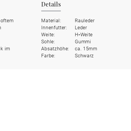
Details
softem
Material:
Rauleder
n
Innenfutter:
Leder
Weite:
H
-
Weite
Sohle:
Gummi
ok im
Absatzhöhe:
ca. 15mm
Farbe:
Schwarz