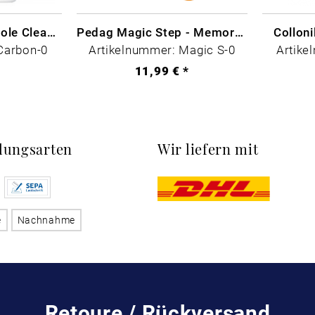
CARBON LAB Midsole Cleaner
Pedag Magic Step - Memory Schaum
Collon
Carbon-0
Artikelnummer: Magic S-0
Artike
*
11,99 € *
lungsarten
Wir liefern mit
e
Nachnahme
Retoure / Rückversand