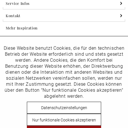
Service Infos
Kontakt
Mehr Inspiration
Diese Website benutzt Cookies, die für den technischen
Aktiv
Folgen Sie uns auf Instagram
Funktionale
Betrieb der Website erforderlich sind und stets gesetzt
horsch_schuhe
werden. Andere Cookies, die den Komfort bei
Inaktiv
Benutzung dieser Website erhöhen, der Direktwerbung
Marketing
dienen oder die Interaktion mit anderen Websites und
Newsletter
sozialen Netzwerken vereinfachen sollen, werden nur
Inaktiv
mit Ihrer Zustimmung gesetzt. Diese Cookies können
Tracking
über den Button "Nur funktionale Cookies akzeptieren"
abgelehnt werden.
Die
Datenschutzbestimmungen
habe ich zur Kenntnis
Inaktiv
Service
genommen
Datenschutzeinstellungen
Hier
vom Newsletter abmelden.
Nur funktionale Cookies akzeptieren
Vertrag widerrufen