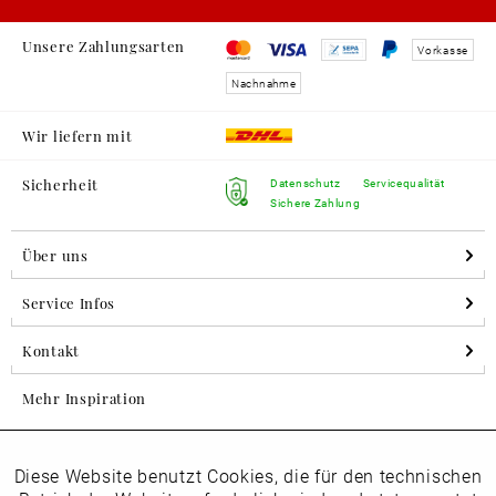
Unsere Zahlungsarten
Vorkasse
Nachnahme
Wir liefern mit
Sicherheit
Datenschutz
Servicequalität
Sichere Zahlung
Über uns
Service Infos
Kontakt
Mehr Inspiration
Diese Website benutzt Cookies, die für den technischen
Aktiv
Folgen Sie uns auf Instagram
Funktionale