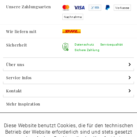
Unsere Zahlungsarten
Vorkasse
Nachnahme
Wir liefern mit
Sicherheit
Datenschutz
Servicequalität
Sichere Zahlung
Über uns
Service Infos
Kontakt
Mehr Inspiration
Diese Website benutzt Cookies, die für den technischen
Aktiv
Folgen Sie uns auf Instagram
Funktionale
Betrieb der Website erforderlich sind und stets gesetzt
horsch_schuhe