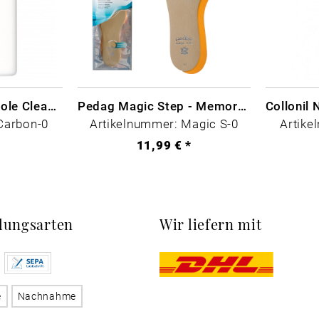
CARBON LAB Midsole Cleaner
Pedag Magic Step - Memory Schaum
Carbon-0
Artikelnummer: Magic S-0
Artike
*
11,99 € *
lungsarten
Wir liefern mit
e
Nachnahme