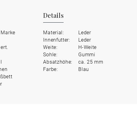
Details
r Marke
Material:
Leder
Innenfutter:
Leder
ert.
Weite:
H-Weite
Sohle:
Gummi
l
Absatzhöhe:
ca. 25 mm
inen
Farbe:
Blau
ßbett
r