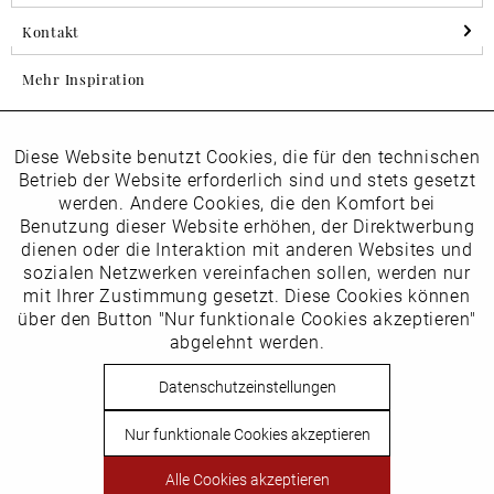
Kontakt
Mehr Inspiration
Diese Website benutzt Cookies, die für den technischen
Aktiv
Folgen Sie uns auf Instagram
Funktionale
Betrieb der Website erforderlich sind und stets gesetzt
horsch_schuhe
werden. Andere Cookies, die den Komfort bei
Inaktiv
Benutzung dieser Website erhöhen, der Direktwerbung
Marketing
dienen oder die Interaktion mit anderen Websites und
Newsletter
sozialen Netzwerken vereinfachen sollen, werden nur
Inaktiv
mit Ihrer Zustimmung gesetzt. Diese Cookies können
Tracking
über den Button "Nur funktionale Cookies akzeptieren"
abgelehnt werden.
Die
Datenschutzbestimmungen
habe ich zur Kenntnis
Inaktiv
Service
genommen
Datenschutzeinstellungen
Hier
vom Newsletter abmelden.
Nur funktionale Cookies akzeptieren
Vertrag widerrufen
Alle Cookies akzeptieren
Copyright © Schuhhaus Horsch. * Alle Preise inkl.