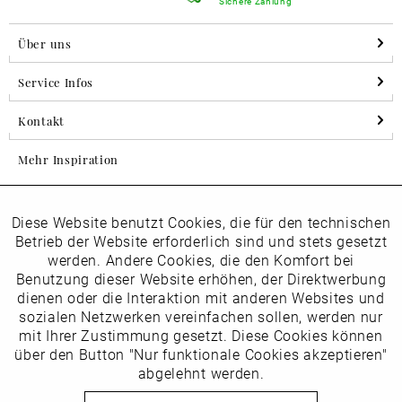
Sichere Zahlung
Über uns
Service Infos
Kontakt
Mehr Inspiration
Diese Website benutzt Cookies, die für den technischen
Aktiv
Folgen Sie uns auf Instagram
Funktionale
Betrieb der Website erforderlich sind und stets gesetzt
horsch_schuhe
werden. Andere Cookies, die den Komfort bei
Inaktiv
Benutzung dieser Website erhöhen, der Direktwerbung
Marketing
dienen oder die Interaktion mit anderen Websites und
Newsletter
sozialen Netzwerken vereinfachen sollen, werden nur
Inaktiv
mit Ihrer Zustimmung gesetzt. Diese Cookies können
Tracking
über den Button "Nur funktionale Cookies akzeptieren"
abgelehnt werden.
Die
Datenschutzbestimmungen
habe ich zur Kenntnis
Inaktiv
Service
genommen