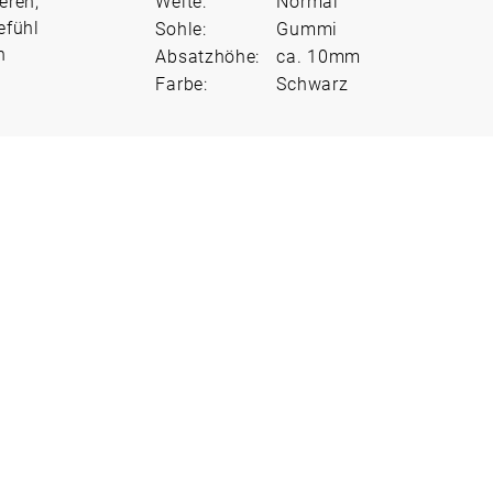
eren,
Weite:
Normal
efühl
Sohle:
Gummi
n
Absatzhöhe:
ca. 10mm
Farbe:
Schwarz