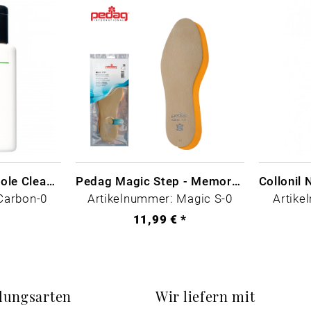
CARBON LAB Midsole Cleaner
Pedag Magic Step - Memory Schaum
Carbon-0
Artikelnummer: Magic S-0
Artike
*
11,99 € *
lungsarten
Wir liefern mit