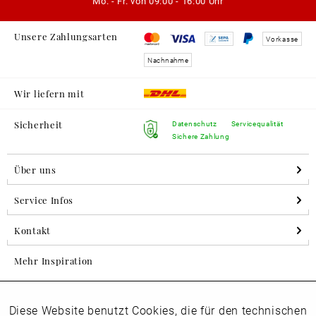
Mo. - Fr. von
09:00 - 16:00 Uhr
Unsere Zahlungsarten
Vorkasse
Nachnahme
Wir liefern mit
Sicherheit
Datenschutz
Servicequalität
Sichere Zahlung
Über uns
Service Infos
Kontakt
Mehr Inspiration
Diese Website benutzt Cookies, die für den technischen
Aktiv
Folgen Sie uns auf Instagram
Funktionale