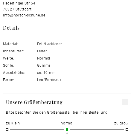
Hedelfinger Str 54
70327 Stuttgart
info@horsch-schuhe.de
Details
Material:
Fell/Lackleder
Innenfutter:
Leder
Weite:
Normal
Sohle:
Gummi
Absatzhöhe:
ca. 10 mm
Farbe:
Leo/Bordeaux
Unsere Größenberatung
Bitte beachten Sie den Größenausfall bei Ihrer Bestellung.
zu klein
normal
zu groß