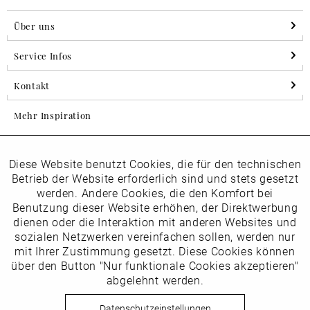
Über uns
Service Infos
Kontakt
Mehr Inspiration
Diese Website benutzt Cookies, die für den technischen
Aktiv
Folgen Sie uns auf Instagram
Funktionale
Betrieb der Website erforderlich sind und stets gesetzt
horsch_schuhe
werden. Andere Cookies, die den Komfort bei
Inaktiv
Benutzung dieser Website erhöhen, der Direktwerbung
Marketing
dienen oder die Interaktion mit anderen Websites und
Newsletter
sozialen Netzwerken vereinfachen sollen, werden nur
Inaktiv
mit Ihrer Zustimmung gesetzt. Diese Cookies können
Tracking
über den Button "Nur funktionale Cookies akzeptieren"
abgelehnt werden.
Die
Datenschutzbestimmungen
habe ich zur Kenntnis
Inaktiv
Service
genommen
Datenschutzeinstellungen