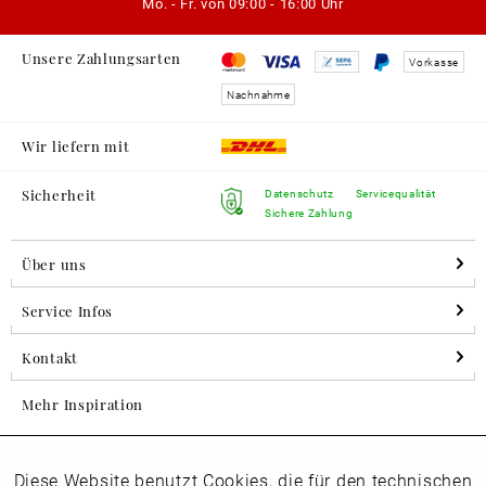
Mo. - Fr. von
09:00 - 16:00 Uhr
Unsere Zahlungsarten
Vorkasse
Nachnahme
Wir liefern mit
Sicherheit
Datenschutz
Servicequalität
Sichere Zahlung
Über uns
Service Infos
Kontakt
Mehr Inspiration
Diese Website benutzt Cookies, die für den technischen
Aktiv
Folgen Sie uns auf Instagram
Funktionale