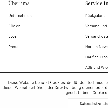
Über uns
Service I
Unternehmen
Rückgabe un
Filialen
Versand und
Jobs
Versandkost
Presse
Horsch-New
Häufige Frag
AGB und Wide
Magazin
Diese Website benutzt Cookies, die für den technische
Funktionale
dieser Website erhöhen, der Direktwerbung dienen oder d
gesetzt. Diese Cookies
Marketing
Datenschutzeinste