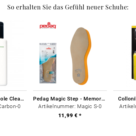
So erhalten Sie das Gefühl neuer Schuhe:
CARBON LAB Midsole Cleaner
Pedag Magic Step - Memory Schaum
Collon
Carbon-0
Artikelnummer: Magic S-0
Artike
*
11,99 € *