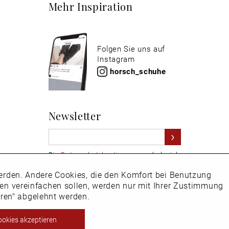
Mehr Inspiration
Folgen Sie uns auf
Instagram
horsch_schuhe
Newsletter
Die
Datenschutzbestimmungen
habe ich
zur Kenntnis genommen
 werden. Andere Cookies, die den Komfort bei Benutzung
Aktiv
Hier
vom Newsletter abmelden.
ken vereinfachen sollen, werden nur mit Ihrer Zustimmung
eren" abgelehnt werden.
Inaktiv
ookies akzeptieren