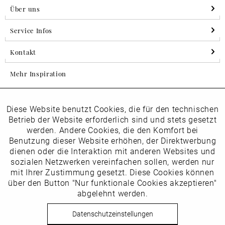
Über uns
Service Infos
Kontakt
Mehr Inspiration
Diese Website benutzt Cookies, die für den technischen
Aktiv
Folgen Sie uns auf Instagram
Funktionale
Betrieb der Website erforderlich sind und stets gesetzt
horsch_schuhe
werden. Andere Cookies, die den Komfort bei
Inaktiv
Benutzung dieser Website erhöhen, der Direktwerbung
Marketing
dienen oder die Interaktion mit anderen Websites und
Newsletter
sozialen Netzwerken vereinfachen sollen, werden nur
Inaktiv
mit Ihrer Zustimmung gesetzt. Diese Cookies können
Tracking
über den Button "Nur funktionale Cookies akzeptieren"
abgelehnt werden.
Die
Datenschutzbestimmungen
habe ich zur Kenntnis
Inaktiv
Service
genommen
Datenschutzeinstellungen
Hier
vom Newsletter abmelden.