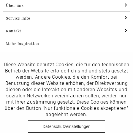
Über uns
Service Infos
Kontakt
Mehr Inspiration
Diese Website benutzt Cookies, die für den technischen
Aktiv
Folgen Sie uns auf Instagram
Funktionale
Betrieb der Website erforderlich sind und stets gesetzt
horsch_schuhe
werden. Andere Cookies, die den Komfort bei
Inaktiv
Benutzung dieser Website erhöhen, der Direktwerbung
Marketing
dienen oder die Interaktion mit anderen Websites und
Newsletter
sozialen Netzwerken vereinfachen sollen, werden nur
Inaktiv
mit Ihrer Zustimmung gesetzt. Diese Cookies können
Tracking
über den Button "Nur funktionale Cookies akzeptieren"
abgelehnt werden.
Die
Datenschutzbestimmungen
habe ich zur Kenntnis
Inaktiv
Service
genommen
Datenschutzeinstellungen
Hier
vom Newsletter abmelden.