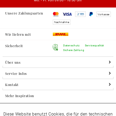
Mo. - Fr. von
09:00 - 16:00 Uhr
Unsere Zahlungsarten
Vorkasse
Nachnahme
Wir liefern mit
Sicherheit
Datenschutz
Servicequalität
Sichere Zahlung
Über uns
Service Infos
Kontakt
Mehr Inspiration
Diese Website benutzt Cookies, die für den technischen
Aktiv
Folgen Sie uns auf Instagram
Funktionale