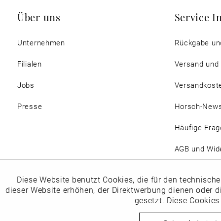
Über uns
Service I
Unternehmen
Rückgabe un
Filialen
Versand und
Jobs
Versandkost
Presse
Horsch-New
Häufige Frag
AGB und Wide
Magazin
Diese Website benutzt Cookies, die für den technische
Funktionale
dieser Website erhöhen, der Direktwerbung dienen oder d
gesetzt. Diese Cookies
Marketing