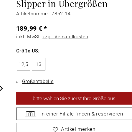
Slipper in Übergrößen
Artikelnummer: 7852-14
189,99 € *
inkl. MwSt.
zzgl. Versandkosten
Größe US:
12,5
13
Größentabelle
bitte
wählen Sie zuerst Ihre Größe aus
In einer Filiale
finden &
reservieren
bitte
wählen Sie zuerst Ihre Größe aus
Artikel merken