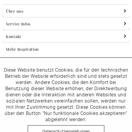
Über uns
Service Infos
Kontakt
Mehr Inspiration
Diese Website benutzt Cookies, die für den technischen
Aktiv
Folgen Sie uns auf Instagram
Funktionale
Betrieb der Website erforderlich sind und stets gesetzt
horsch_schuhe
werden. Andere Cookies, die den Komfort bei
Inaktiv
Benutzung dieser Website erhöhen, der Direktwerbung
Marketing
dienen oder die Interaktion mit anderen Websites und
Newsletter
sozialen Netzwerken vereinfachen sollen, werden nur
Inaktiv
mit Ihrer Zustimmung gesetzt. Diese Cookies können
Tracking
über den Button "Nur funktionale Cookies akzeptieren"
abgelehnt werden.
Die
Datenschutzbestimmungen
habe ich zur Kenntnis
Inaktiv
Service
genommen
Datenschutzeinstellungen