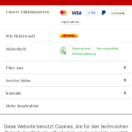
Unsere Zahlungsarten
Vorkasse
Nachnahme
Wir liefern mit
Sicherheit
Datenschutz
Servicequalität
Sichere Zahlung
Über uns
Service Infos
Kontakt
Mehr Inspiration
Diese Website benutzt Cookies, die für den technischen
Aktiv
Folgen Sie uns auf Instagram
Funktionale