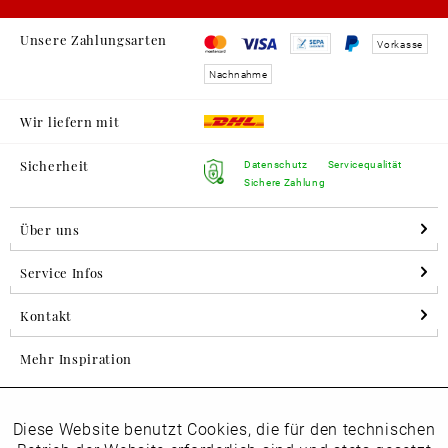
Unsere Zahlungsarten
Vorkasse
Nachnahme
Wir liefern mit
Sicherheit
Datenschutz
Servicequalität
Sichere Zahlung
Über uns
Service Infos
Kontakt
Mehr Inspiration
Diese Website benutzt Cookies, die für den technischen
Aktiv
Folgen Sie uns auf Instagram
Funktionale