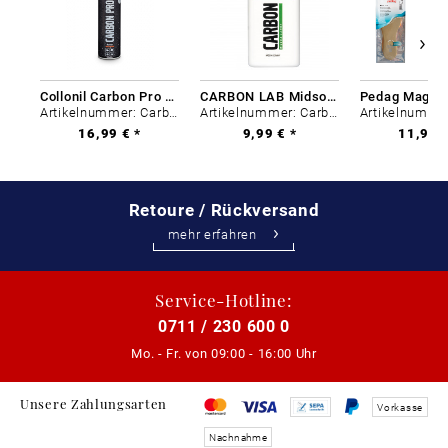
Collonil Carbon Pro 400 ml
CARBON LAB Midsole Cleaner
Artikelnummer: Carbon-0
Artikelnummer: Carbon-0
16,99 € *
9,99 € *
11,99 €
Retoure / Rückversand
mehr erfahren
Service-Hotline:
0711 / 230 600 0
Mo. - Fr. von
09:00 - 16:00 Uhr
Unsere Zahlungsarten
Vorkasse
Nachnahme