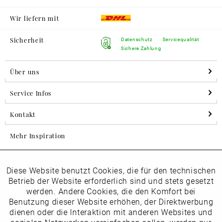
Wir liefern mit
Sicherheit
Datenschutz
Servicequalität
Sichere Zahlung
Über uns
Service Infos
Kontakt
Mehr Inspiration
Diese Website benutzt Cookies, die für den technischen
Aktiv
Folgen Sie uns auf Instagram
Funktionale
Betrieb der Website erforderlich sind und stets gesetzt
horsch_schuhe
werden. Andere Cookies, die den Komfort bei
Inaktiv
Benutzung dieser Website erhöhen, der Direktwerbung
Marketing
dienen oder die Interaktion mit anderen Websites und
Newsletter