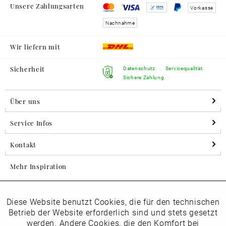
Unsere Zahlungsarten
Vorkasse
Nachnahme
Wir liefern mit
Sicherheit
Datenschutz
Servicequalität
Sichere Zahlung
Über uns
Service Infos
Kontakt
Mehr Inspiration
Diese Website benutzt Cookies, die für den technischen
Aktiv
Folgen Sie uns auf Instagram
Funktionale
Betrieb der Website erforderlich sind und stets gesetzt
horsch_schuhe
werden. Andere Cookies, die den Komfort bei