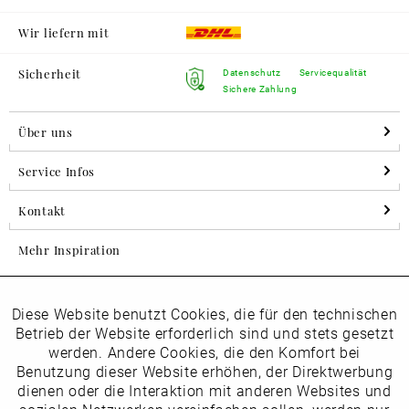
Wir liefern mit
Sicherheit
Datenschutz
Servicequalität
Sichere Zahlung
Über uns
Service Infos
Kontakt
Mehr Inspiration
Diese Website benutzt Cookies, die für den technischen
Aktiv
Folgen Sie uns auf Instagram
Funktionale
Betrieb der Website erforderlich sind und stets gesetzt
horsch_schuhe
werden. Andere Cookies, die den Komfort bei
Inaktiv
Benutzung dieser Website erhöhen, der Direktwerbung
Marketing
dienen oder die Interaktion mit anderen Websites und
Newsletter