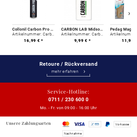
Collonil Carbon Pro 400 ml
CARBON LAB Midsole Cleaner
Artikelnummer: Carbon-0
Artikelnummer: Carbon-0
16,99 € *
9,99 € *
11,99 €
Retoure / Rückversand
mehr erfahren
Service-Hotline:
0711 / 230 600 0
Mo. - Fr. von
09:00 - 16:00 Uhr
Unsere Zahlungsarten
Vorkasse
Nachnahme