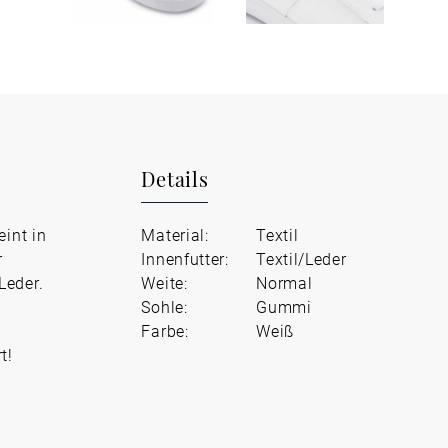
Details
eint in
Material:
Textil
r
Innenfutter:
Textil/Leder
Leder.
Weite:
Normal
Sohle:
Gummi
Farbe:
Weiß
t!