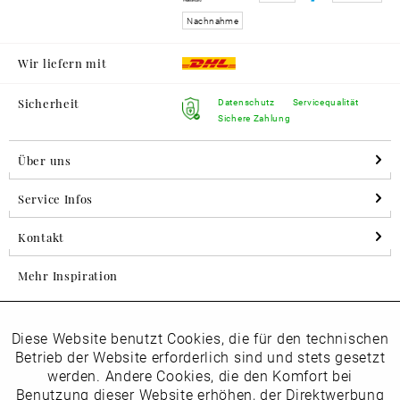
Nachnahme
Wir liefern mit
Sicherheit
Datenschutz
Servicequalität
Sichere Zahlung
Über uns
Service Infos
Kontakt
Mehr Inspiration
Diese Website benutzt Cookies, die für den technischen
Aktiv
Folgen Sie uns auf Instagram
Funktionale
Betrieb der Website erforderlich sind und stets gesetzt
horsch_schuhe
werden. Andere Cookies, die den Komfort bei
Inaktiv
Benutzung dieser Website erhöhen, der Direktwerbung
Marketing