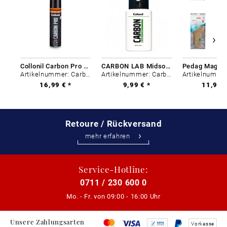
Collonil Carbon Pro 400 ml
CARBON LAB Midsole Cleaner
Artikelnummer: Carbon-0
Artikelnummer: Carbon-0
16,99 € *
9,99 € *
11,99 €
Retoure / Rückversand
mehr erfahren
Service-Hotline:
0711 / 230 600 0
Mo. - Fr. von
09:00 - 16:00 Uhr
Unsere Zahlungsarten
Vorkasse