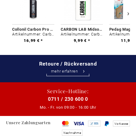
Collonil Carbon Pro 400 ml
CARBON LAB Midsole Cleaner
Artikelnummer: Carbon-0
Artikelnummer: Carbon-0
16,99 € *
9,99 € *
11,99 €
Retoure / Rückversand
mehr erfahren
Service-Hotline:
0711 / 230 600 0
Mo. - Fr. von
09:00 - 16:00 Uhr
Unsere Zahlungsarten
Vorkasse
Nachnahme