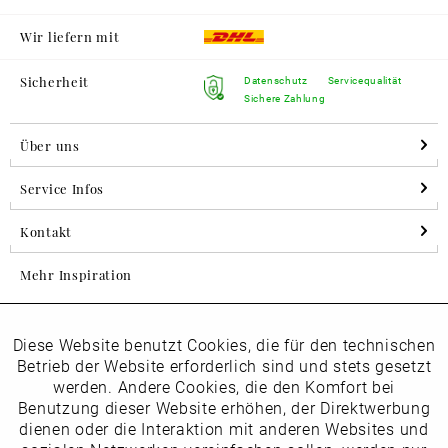
Wir liefern mit
Sicherheit
Datenschutz
Servicequalität
Sichere Zahlung
Über uns
Service Infos
Kontakt
Mehr Inspiration
Diese Website benutzt Cookies, die für den technischen
Aktiv
Folgen Sie uns auf Instagram
Funktionale
Betrieb der Website erforderlich sind und stets gesetzt
horsch_schuhe
werden. Andere Cookies, die den Komfort bei
Inaktiv
Benutzung dieser Website erhöhen, der Direktwerbung
Marketing
dienen oder die Interaktion mit anderen Websites und
Newsletter