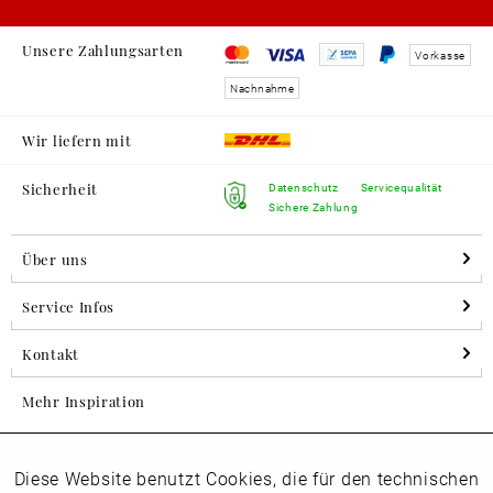
Unsere Zahlungsarten
Vorkasse
Nachnahme
Wir liefern mit
Sicherheit
Datenschutz
Servicequalität
Sichere Zahlung
Über uns
Service Infos
Kontakt
Mehr Inspiration
Diese Website benutzt Cookies, die für den technischen
Aktiv
Folgen Sie uns auf Instagram
Funktionale