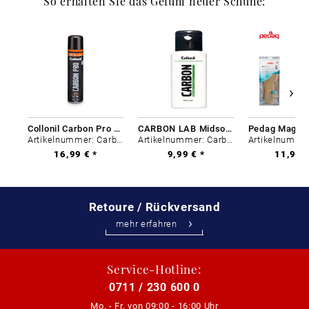
So erhalten Sie das Gefühl neuer Schuhe:
Collonil Carbon Pro 400 ml
CARBON LAB Midsole Cleaner
Artikelnummer: Carbon-0
Artikelnummer: Carbon-0
16,99 € *
9,99 € *
11,99 €
Retoure / Rückversand
mehr erfahren
Service-Hotline:
0711 / 230 600 0
Mo. - Fr. von
09:00 - 16:00 Uhr