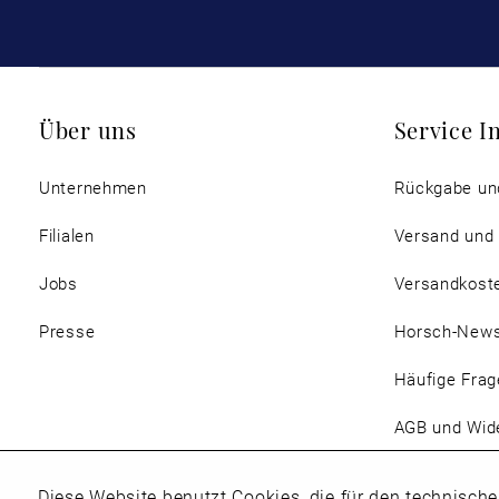
Über uns
Service I
Unternehmen
Rückgabe un
Filialen
Versand und
Jobs
Versandkost
Presse
Horsch-New
Häufige Frag
AGB und Wide
Magazin
Diese Website benutzt Cookies, die für den technische
Funktionale