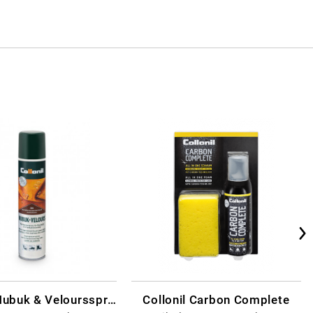
Collonil Nubuk & Veloursspray Schwarz
Collonil Carbon Complete