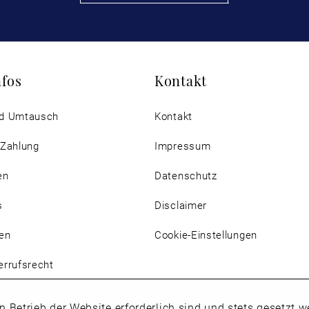
nfos
Kontakt
d Umtausch
Kontakt
 Zahlung
Impressum
en
Datenschutz
s
Disclaimer
en
Cookie-Einstellungen
rrufsrecht
n Betrieb der Website erforderlich sind und stets gesetzt