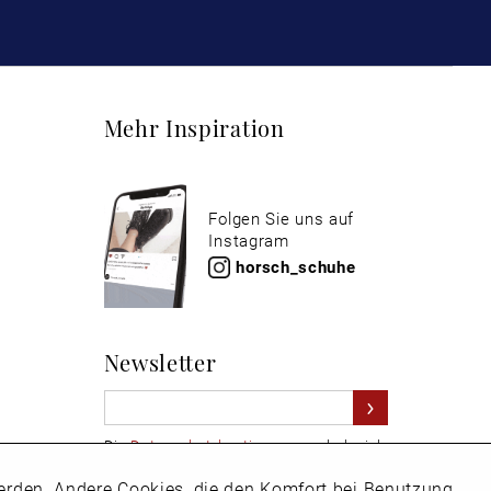
Mehr Inspiration
Folgen Sie uns auf
Instagram
horsch_schuhe
Newsletter
Die
Datenschutzbestimmungen
habe ich
zur Kenntnis genommen
 werden. Andere Cookies, die den Komfort bei Benutzung
Aktiv
Hier
vom Newsletter abmelden.