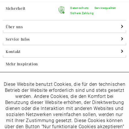
Sicherheit
Datenschutz
Servicequalität
Sichere Zahlung
Über uns
Service Infos
Kontakt
Mehr Inspiration
Diese Website benutzt Cookies, die für den technischen
Aktiv
Folgen Sie uns auf Instagram
Funktionale
Betrieb der Website erforderlich sind und stets gesetzt
horsch_schuhe
werden. Andere Cookies, die den Komfort bei
Inaktiv
Benutzung dieser Website erhöhen, der Direktwerbung
Marketing
dienen oder die Interaktion mit anderen Websites und
Newsletter
sozialen Netzwerken vereinfachen sollen, werden nur
Inaktiv
mit Ihrer Zustimmung gesetzt. Diese Cookies können
Tracking
über den Button "Nur funktionale Cookies akzeptieren"