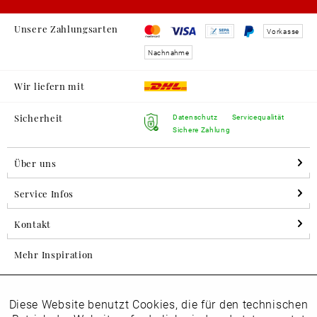
Unsere Zahlungsarten
Vorkasse
Nachnahme
Wir liefern mit
Sicherheit
Datenschutz
Servicequalität
Sichere Zahlung
Über uns
Service Infos
Kontakt
Mehr Inspiration
Diese Website benutzt Cookies, die für den technischen
Aktiv
Folgen Sie uns auf Instagram
Funktionale