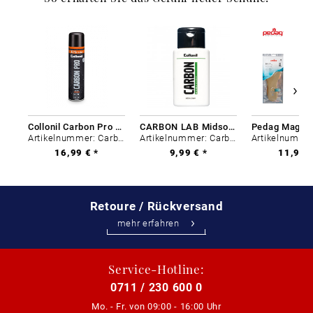
Collonil Carbon Pro 400 ml
CARBON LAB Midsole Cleaner
Artikelnummer: Carbon-0
Artikelnummer: Carbon-0
16,99 € *
9,99 € *
11,99 €
Retoure / Rückversand
mehr erfahren
Service-Hotline:
0711 / 230 600 0
Mo. - Fr. von
09:00 - 16:00 Uhr