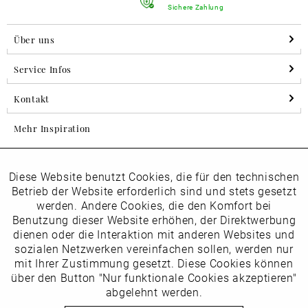
Sichere Zahlung
Über uns
Service Infos
Kontakt
Mehr Inspiration
Diese Website benutzt Cookies, die für den technischen
Aktiv
Folgen Sie uns auf Instagram
Funktionale
Betrieb der Website erforderlich sind und stets gesetzt
horsch_schuhe
werden. Andere Cookies, die den Komfort bei
Inaktiv
Benutzung dieser Website erhöhen, der Direktwerbung
Marketing
dienen oder die Interaktion mit anderen Websites und
Newsletter
sozialen Netzwerken vereinfachen sollen, werden nur
Inaktiv
mit Ihrer Zustimmung gesetzt. Diese Cookies können
Tracking
über den Button "Nur funktionale Cookies akzeptieren"
abgelehnt werden.
Die
Datenschutzbestimmungen
habe ich zur Kenntnis
Inaktiv
Service
genommen