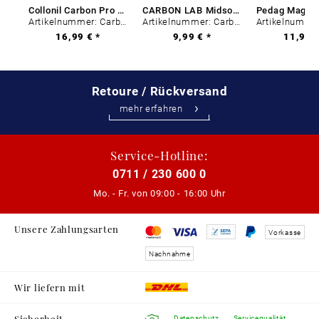
Collonil Carbon Pro 400 ml
CARBON LAB Midsole Cleaner
Artikelnummer: Carbon-0
Artikelnummer: Carbon-0
16,99 € *
9,99 € *
11,99 €
Retoure / Rückversand
mehr erfahren
Service-Hotline:
0711 / 230 600 0
Mo. - Fr. von
09:00 - 16:00 Uhr
Unsere Zahlungsarten
Vorkasse
Nachnahme
Wir liefern mit
Sicherheit
Datenschutz
Servicequalität