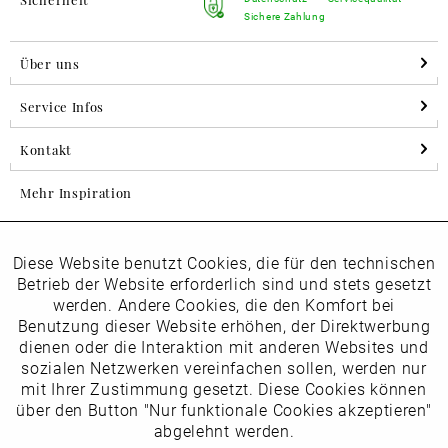
Sichere Zahlung
Über uns
Service Infos
Kontakt
Mehr Inspiration
Diese Website benutzt Cookies, die für den technischen
Aktiv
Folgen Sie uns auf Instagram
Funktionale
Betrieb der Website erforderlich sind und stets gesetzt
horsch_schuhe
werden. Andere Cookies, die den Komfort bei
Inaktiv
Benutzung dieser Website erhöhen, der Direktwerbung
Marketing
dienen oder die Interaktion mit anderen Websites und
Newsletter
sozialen Netzwerken vereinfachen sollen, werden nur
Inaktiv
mit Ihrer Zustimmung gesetzt. Diese Cookies können
Tracking
über den Button "Nur funktionale Cookies akzeptieren"
abgelehnt werden.
Die
Datenschutzbestimmungen
habe ich zur Kenntnis