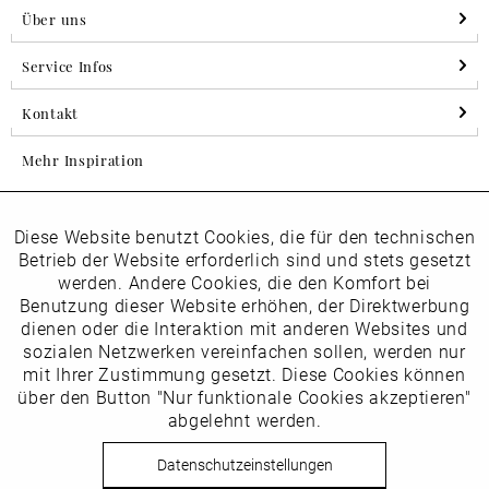
Über uns
Service Infos
Kontakt
Mehr Inspiration
Diese Website benutzt Cookies, die für den technischen
Aktiv
Folgen Sie uns auf Instagram
Funktionale
Betrieb der Website erforderlich sind und stets gesetzt
horsch_schuhe
werden. Andere Cookies, die den Komfort bei
Inaktiv
Benutzung dieser Website erhöhen, der Direktwerbung
Marketing
dienen oder die Interaktion mit anderen Websites und
Newsletter
sozialen Netzwerken vereinfachen sollen, werden nur
Inaktiv
mit Ihrer Zustimmung gesetzt. Diese Cookies können
Tracking
über den Button "Nur funktionale Cookies akzeptieren"
abgelehnt werden.
Die
Datenschutzbestimmungen
habe ich zur Kenntnis
Inaktiv
Service
genommen
Datenschutzeinstellungen
Hier
vom Newsletter abmelden.