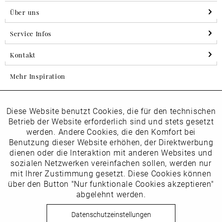
Über uns
Service Infos
Kontakt
Mehr Inspiration
Diese Website benutzt Cookies, die für den technischen
Aktiv
Folgen Sie uns auf Instagram
Funktionale
Betrieb der Website erforderlich sind und stets gesetzt
horsch_schuhe
werden. Andere Cookies, die den Komfort bei
Inaktiv
Benutzung dieser Website erhöhen, der Direktwerbung
Marketing
dienen oder die Interaktion mit anderen Websites und
Newsletter
sozialen Netzwerken vereinfachen sollen, werden nur
Inaktiv
mit Ihrer Zustimmung gesetzt. Diese Cookies können
Tracking
über den Button "Nur funktionale Cookies akzeptieren"
abgelehnt werden.
Die
Datenschutzbestimmungen
habe ich zur Kenntnis
Inaktiv
Service
genommen
Datenschutzeinstellungen
Hier
vom Newsletter abmelden.