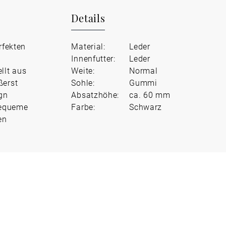
Details
rfekten
Material:
Leder
Innenfutter:
Leder
llt aus
Weite:
Normal
ßerst
Sohle:
Gummi
gn
Absatzhöhe:
ca. 60 mm
 bequeme
Farbe:
Schwarz
en