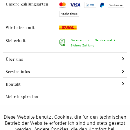
Unsere Zahlungsarten
Vorkasse
Nachnahme
Wir liefern mit
Sicherheit
Datenschutz
Servicequalität
Sichere Zahlung
Über uns
Service Infos
Kontakt
Mehr Inspiration
Diese Website benutzt Cookies, die für den technischen
Aktiv
Folgen Sie uns auf Instagram
Funktionale
Betrieb der Website erforderlich sind und stets gesetzt
horsch_schuhe
werden. Andere Cookies, die den Komfort bei