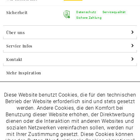
Sicherheit
Datenschutz
Servicequalität
Sichere Zahlung
Über uns
Service Infos
Kontakt
Mehr Inspiration
Diese Website benutzt Cookies, die für den technischen
Aktiv
Folgen Sie uns auf Instagram
Funktionale
Betrieb der Website erforderlich sind und stets gesetzt
horsch_schuhe
werden. Andere Cookies, die den Komfort bei
Inaktiv
Benutzung dieser Website erhöhen, der Direktwerbung
Marketing
dienen oder die Interaktion mit anderen Websites und
Newsletter
sozialen Netzwerken vereinfachen sollen, werden nur
Inaktiv
mit Ihrer Zustimmung gesetzt. Diese Cookies können
Tracking