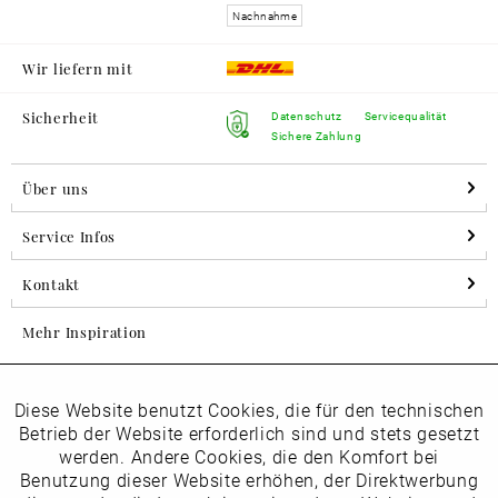
Nachnahme
Wir liefern mit
Sicherheit
Datenschutz
Servicequalität
Sichere Zahlung
Über uns
Service Infos
Kontakt
Mehr Inspiration
Diese Website benutzt Cookies, die für den technischen
Aktiv
Folgen Sie uns auf Instagram
Funktionale
Betrieb der Website erforderlich sind und stets gesetzt
horsch_schuhe
werden. Andere Cookies, die den Komfort bei
Inaktiv
Benutzung dieser Website erhöhen, der Direktwerbung
Marketing