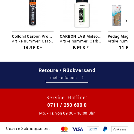
Collonil Carbon Pro 400 ml
CARBON LAB Midsole Cleaner
Artikelnummer: Carbon-0
Artikelnummer: Carbon-0
16,99 € *
9,99 € *
11,99 €
Retoure / Rückversand
mehr erfahren
Service-Hotline:
0711 / 230 600 0
Mo. - Fr. von
09:00 - 16:00 Uhr
Unsere Zahlungsarten
Vorkasse