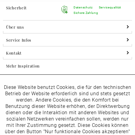
Sicherheit
Datenschutz
Servicequalität
Sichere Zahlung
Über uns
Service Infos
Kontakt
Mehr Inspiration
Diese Website benutzt Cookies, die für den technischen
Aktiv
Folgen Sie uns auf Instagram
Funktionale
Betrieb der Website erforderlich sind und stets gesetzt
horsch_schuhe
werden. Andere Cookies, die den Komfort bei
Inaktiv
Benutzung dieser Website erhöhen, der Direktwerbung
Marketing
dienen oder die Interaktion mit anderen Websites und
Newsletter
sozialen Netzwerken vereinfachen sollen, werden nur
Inaktiv
mit Ihrer Zustimmung gesetzt. Diese Cookies können
Tracking
über den Button "Nur funktionale Cookies akzeptieren"