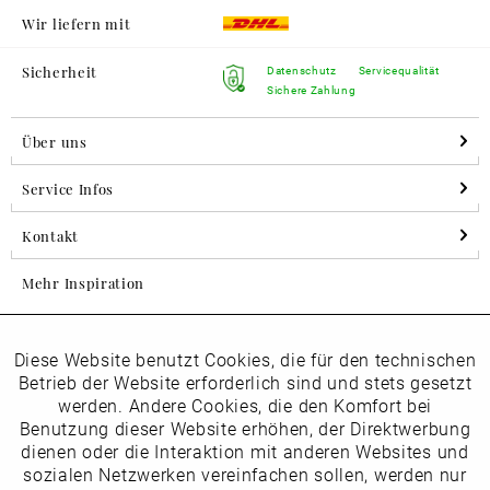
Wir liefern mit
Sicherheit
Datenschutz
Servicequalität
Sichere Zahlung
Über uns
Service Infos
Kontakt
Mehr Inspiration
Diese Website benutzt Cookies, die für den technischen
Aktiv
Folgen Sie uns auf Instagram
Funktionale
Betrieb der Website erforderlich sind und stets gesetzt
horsch_schuhe
werden. Andere Cookies, die den Komfort bei
Inaktiv
Benutzung dieser Website erhöhen, der Direktwerbung
Marketing
dienen oder die Interaktion mit anderen Websites und
Newsletter
sozialen Netzwerken vereinfachen sollen, werden nur