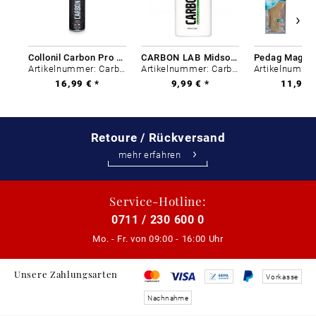
Collonil Carbon Pro 400 ml
CARBON LAB Midsole Cleaner
Artikelnummer: Carbon-0
Artikelnummer: Carbon-0
16,99 € *
9,99 € *
11,99 €
Retoure / Rückversand
mehr erfahren
Service-Hotline:
0711 / 230 600 0
Mo. - Fr. von
09:00 - 16:00 Uhr
Unsere Zahlungsarten
Vorkasse
Nachnahme