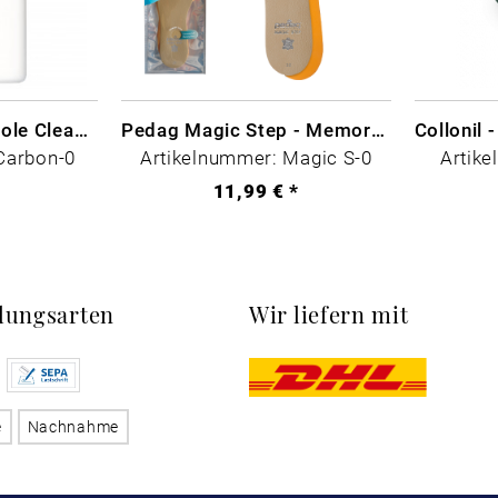
CARBON LAB Midsole Cleaner
Pedag Magic Step - Memory Schaum
Carbon-0
Artikelnummer: Magic S-0
Artike
*
11,99 € *
lungsarten
Wir liefern mit
e
Nachnahme