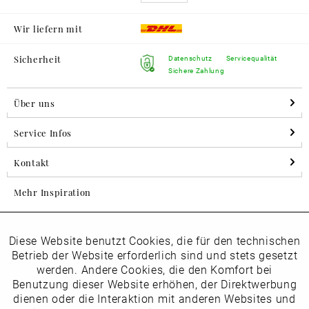
Wir liefern mit
Sicherheit
Datenschutz
Servicequalität
Sichere Zahlung
Über uns
Service Infos
Kontakt
Mehr Inspiration
Diese Website benutzt Cookies, die für den technischen
Aktiv
Folgen Sie uns auf Instagram
Funktionale
Betrieb der Website erforderlich sind und stets gesetzt
horsch_schuhe
werden. Andere Cookies, die den Komfort bei
Inaktiv
Benutzung dieser Website erhöhen, der Direktwerbung
Marketing
dienen oder die Interaktion mit anderen Websites und