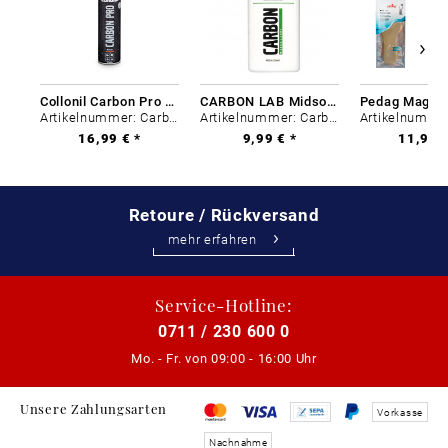
Collonil Carbon Pro 400 ml
CARBON LAB Midsole Cleaner
Artikelnummer: Carbon-0
Artikelnummer: Carbon-0
16,99 € *
9,99 € *
11,99 €
Retoure / Rückversand
mehr erfahren
Service-Hotline:
0711 / 230 600 0
Mo. - Fr. von
09:00 - 16:00 Uhr
Unsere Zahlungsarten
Vorkasse
Nachnahme