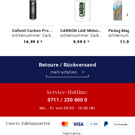
Collonil Carbon Pro 400 ml
CARBON LAB Midsole Cleaner
Artikelnummer: Carbon-0
Artikelnummer: Carbon-0
16,99 € *
9,99 € *
11,99 €
Retoure / Rückversand
mehr erfahren
Service-Hotline:
0711 / 230 600 0
Mo. - Fr. von
09:00 - 16:00 Uhr
Unsere Zahlungsarten
Vorkasse
Nachnahme