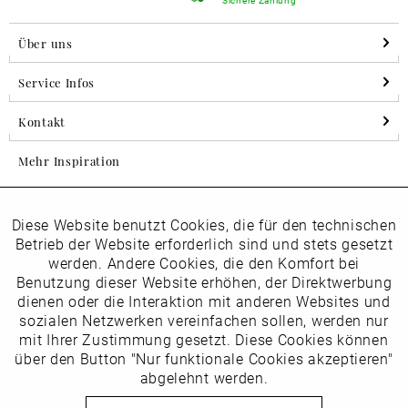
Über uns
Service Infos
Kontakt
Mehr Inspiration
Diese Website benutzt Cookies, die für den technischen
Aktiv
Folgen Sie uns auf Instagram
Funktionale
Betrieb der Website erforderlich sind und stets gesetzt
horsch_schuhe
werden. Andere Cookies, die den Komfort bei
Inaktiv
Benutzung dieser Website erhöhen, der Direktwerbung
Marketing
dienen oder die Interaktion mit anderen Websites und
Newsletter
sozialen Netzwerken vereinfachen sollen, werden nur
Inaktiv
mit Ihrer Zustimmung gesetzt. Diese Cookies können
Tracking
über den Button "Nur funktionale Cookies akzeptieren"
abgelehnt werden.
Die
Datenschutzbestimmungen
habe ich zur Kenntnis
Inaktiv
Service
genommen