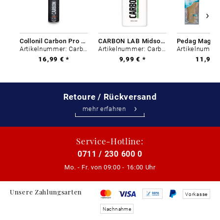
Collonil Carbon Pro 400 ml
CARBON LAB Midsole Cleaner
Artikelnummer: Carbon-0
Artikelnummer: Carbon-0
16,99 € *
9,99 € *
11,99 €
Retoure / Rückversand
mehr erfahren
Service-Hotline:
0711 / 230 600 0
Mo. - Fr. von
09:00 - 16:00 Uhr
Unsere Zahlungsarten
Vorkasse
Nachnahme