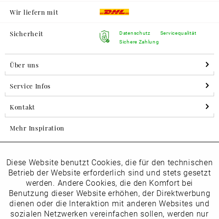
Wir liefern mit
Sicherheit
Datenschutz
Servicequalität
Sichere Zahlung
Über uns
Service Infos
Kontakt
Mehr Inspiration
Diese Website benutzt Cookies, die für den technischen
Aktiv
Folgen Sie uns auf Instagram
Funktionale
Betrieb der Website erforderlich sind und stets gesetzt
horsch_schuhe
werden. Andere Cookies, die den Komfort bei
Inaktiv
Benutzung dieser Website erhöhen, der Direktwerbung
Marketing
dienen oder die Interaktion mit anderen Websites und
Newsletter
sozialen Netzwerken vereinfachen sollen, werden nur