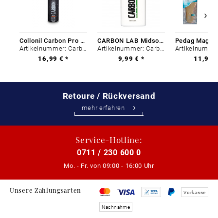
Collonil Carbon Pro 400 ml
CARBON LAB Midsole Cleaner
Artikelnummer: Carbon-0
Artikelnummer: Carbon-0
16,99 € *
9,99 € *
11,99 €
Retoure / Rückversand
mehr erfahren
Service-Hotline:
0711 / 230 600 0
Mo. - Fr. von
09:00 - 16:00 Uhr
Unsere Zahlungsarten
Vorkasse
Nachnahme