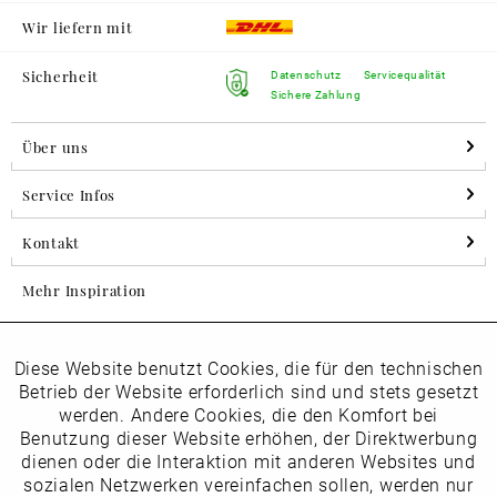
Wir liefern mit
Sicherheit
Datenschutz
Servicequalität
Sichere Zahlung
Über uns
Service Infos
Kontakt
Mehr Inspiration
Diese Website benutzt Cookies, die für den technischen
Aktiv
Folgen Sie uns auf Instagram
Funktionale
Betrieb der Website erforderlich sind und stets gesetzt
horsch_schuhe
werden. Andere Cookies, die den Komfort bei
Inaktiv
Benutzung dieser Website erhöhen, der Direktwerbung
Marketing
dienen oder die Interaktion mit anderen Websites und
Newsletter
sozialen Netzwerken vereinfachen sollen, werden nur