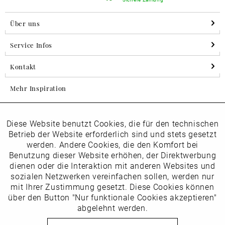
Über uns
Service Infos
Kontakt
Mehr Inspiration
Diese Website benutzt Cookies, die für den technischen
Aktiv
Folgen Sie uns auf Instagram
Funktionale
Betrieb der Website erforderlich sind und stets gesetzt
horsch_schuhe
werden. Andere Cookies, die den Komfort bei
Inaktiv
Benutzung dieser Website erhöhen, der Direktwerbung
Marketing
dienen oder die Interaktion mit anderen Websites und
Newsletter
sozialen Netzwerken vereinfachen sollen, werden nur
Inaktiv
mit Ihrer Zustimmung gesetzt. Diese Cookies können
Tracking
über den Button "Nur funktionale Cookies akzeptieren"
abgelehnt werden.
Die
Datenschutzbestimmungen
habe ich zur Kenntnis
Inaktiv
Service
genommen