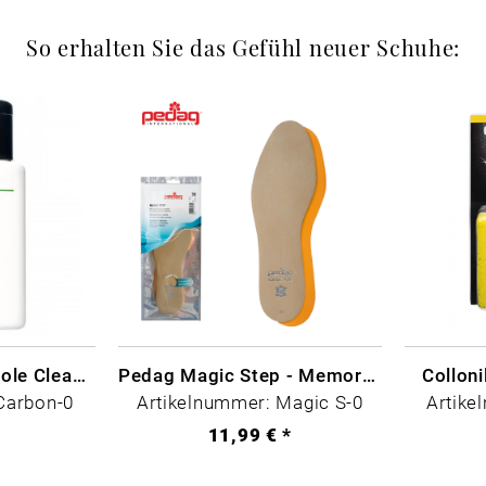
So erhalten Sie das Gefühl neuer Schuhe:
CARBON LAB Midsole Cleaner
Pedag Magic Step - Memory Schaum
Collon
Carbon-0
Artikelnummer: Magic S-0
Artike
*
11,99 € *