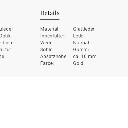
Details
leder,
Material:
Glattleder
Optik
Innenfutter:
Leder
 bietet
Weite:
Normal
l für
Sohle:
Gummi
he
Absatzhöhe:
ca. 10 mm
Farbe:
Gold