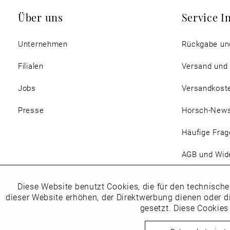
Über uns
Service I
Unternehmen
Rückgabe un
Filialen
Versand und
Jobs
Versandkost
Presse
Horsch-New
Häufige Frag
AGB und Wide
Magazin
Diese Website benutzt Cookies, die für den technische
Funktionale
dieser Website erhöhen, der Direktwerbung dienen oder d
gesetzt. Diese Cookies
Marketing