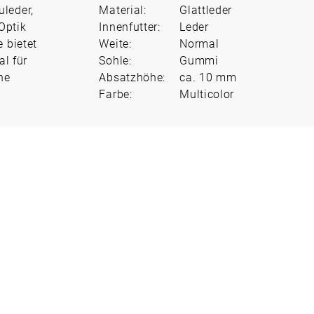
leder,
Material:
Glattleder
Optik
Innenfutter:
Leder
 bietet
Weite:
Normal
l für
Sohle:
Gummi
he
Absatzhöhe:
ca. 10 mm
Farbe:
Multicolor