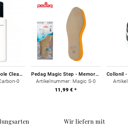
CARBON LAB Midsole Cleaner
Pedag Magic Step - Memory Schaum
Carbon-0
Artikelnummer: Magic S-0
Artike
*
11,99 € *
lungsarten
Wir liefern mit