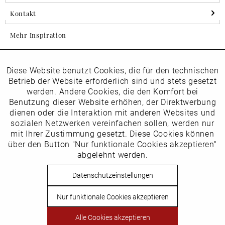
Kontakt
Mehr Inspiration
Diese Website benutzt Cookies, die für den technischen
Aktiv
Folgen Sie uns auf Instagram
Funktionale
Betrieb der Website erforderlich sind und stets gesetzt
horsch_schuhe
werden. Andere Cookies, die den Komfort bei
Inaktiv
Benutzung dieser Website erhöhen, der Direktwerbung
Marketing
dienen oder die Interaktion mit anderen Websites und
Newsletter
sozialen Netzwerken vereinfachen sollen, werden nur
Inaktiv
mit Ihrer Zustimmung gesetzt. Diese Cookies können
Tracking
über den Button "Nur funktionale Cookies akzeptieren"
abgelehnt werden.
Die
Datenschutzbestimmungen
habe ich zur Kenntnis
Inaktiv
Service
genommen
Datenschutzeinstellungen
Hier
vom Newsletter abmelden.
Nur funktionale Cookies akzeptieren
Vertrag widerrufen
Alle Cookies akzeptieren
Copyright © Schuhhaus Horsch. * Alle Preise inkl.