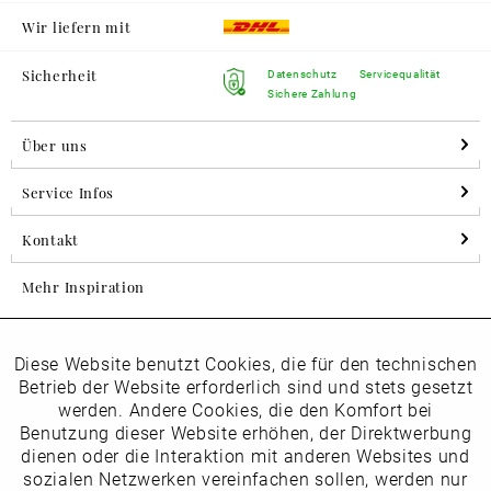
Wir liefern mit
Sicherheit
Datenschutz
Servicequalität
Sichere Zahlung
Über uns
Service Infos
Kontakt
Mehr Inspiration
Diese Website benutzt Cookies, die für den technischen
Aktiv
Folgen Sie uns auf Instagram
Funktionale
Betrieb der Website erforderlich sind und stets gesetzt
horsch_schuhe
werden. Andere Cookies, die den Komfort bei
Inaktiv
Benutzung dieser Website erhöhen, der Direktwerbung
Marketing
dienen oder die Interaktion mit anderen Websites und
Newsletter
sozialen Netzwerken vereinfachen sollen, werden nur