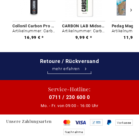
Collonil Carbon Pro 400 ml
CARBON LAB Midsole Cleaner
Artikelnummer: Carbon-0
Artikelnummer: Carbon-0
16,99 € *
9,99 € *
11,99 €
Retoure / Rückversand
mehr erfahren
Service-Hotline:
0711 / 230 600 0
Mo. - Fr. von
09:00 - 16:00 Uhr
Unsere Zahlungsarten
Vorkasse
Nachnahme